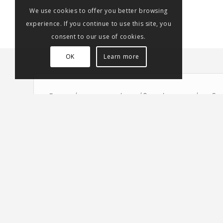
We use cookies to offer you better browsing
experience. If you continue to use this site, you
consent to our use of cookies.
OK
Learn more
Για να κάνετε εγγραφή σε μάθημα ή σε σεμινάριο δι
Τα μαθ