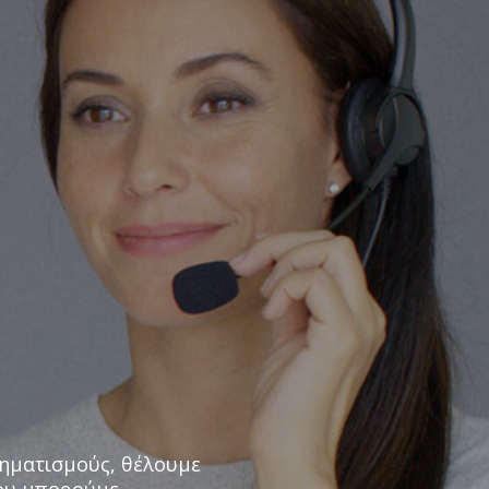
βληματισμούς, θέλουμε