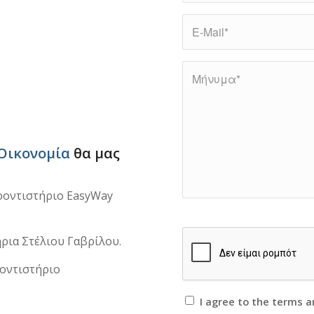
Οικονομία
θα μας
Φροντιστήριο EasyWay
ήρια Στέλιου Γαβρίλου.
ροντιστήριο
I agree to the terms a