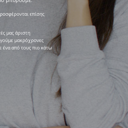
ου μπορούμε.
προσφέρονται επίσης
ές μας άριστη
υργούμε μακρόχρονες
ε ένα από τους πιο κάτω