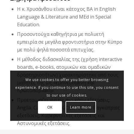
Η κ. Χρυσάνθου είναι κάτοχος BA in English
Language & Literature and MEd in Special
Education.
Προσοντούχα καθηγήτρια με πολυετή
εμπειρία σε μεγάλα φροντιστήρια στην Κύπρο
με πολύ ψηλά ποσοστά επιτυχίας.
Η μέθοδος διδασκαλίας της (χρήση interactive
boards, e-books, ατομικών και ομαδικών
δραστηριοτήτων) χαρακτηρίστηκε από τους
We use cookies to offer you better browsing
μαθητές της ως «εμπνευσμένη και
experience. If you continue to use this site, you consent
πρωτοποριακή».
to our use of cookies.
Προετοιμάζει για τις πιο κάτω εξετάσεις:
Anglia, Cambridge (IGCSE, IELTS), Παγκύπριες
OK
Learn more
εξετάσεις, Κυβερνητικές εξετάσεις και
Αστυνομικές εξετάσεις.